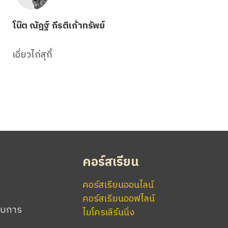
โน๊ต ณัฎฐ์ กีรติเก้าทรัพย์
เอี่ยวไถ่สุกี้
คอร์สเรียน
คอร์สเรียนออนไลน์
คอร์สเรียนออฟไลน์
อบการ
ไมโครเลิร์นนิ่ง