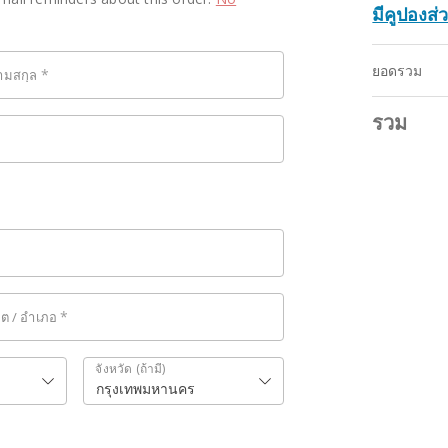
มีคูปองส่ว
ยอดรวม
*
ามสกุล
รวม
*
ขต / อำเภอ
จังหวัด
(ถ้ามี)
กรุงเทพมหานคร