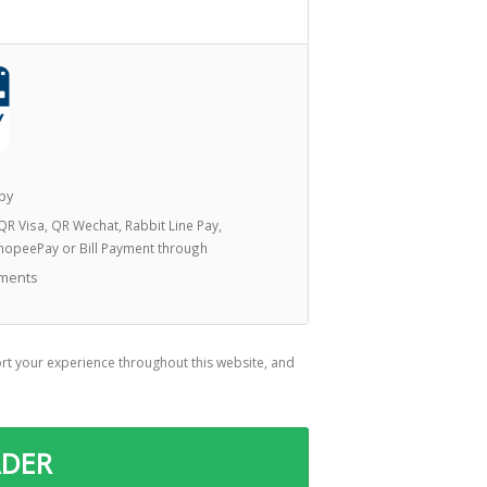
 by
QR Visa, QR Wechat, Rabbit Line Pay,
hopeePay or Bill Payment through
ments
rt your experience throughout this website, and
RDER